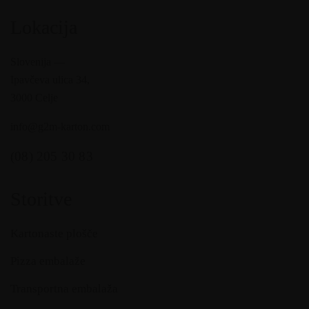
Lokacija
Slovenija —
Ipavčeva ulica 34,
3000 Celje
info@g2m-karton.com
(08) 205 30 83
Storitve
Kartonaste plošče
Pizza embalaže
Transportna embalaža